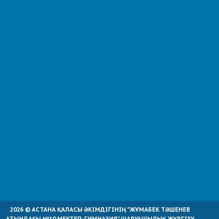
2026 © АСТАНА ҚАЛАСЫ ӘКІМДІГІНІҢ "ЖҰМАБЕК ТӘШЕНЕВ
АТЫНДАҒЫ №10 МЕКТЕП-ГИМНАЗИЯ" ШАРУАШЫЛЫҚ ЖҮРГІЗУ