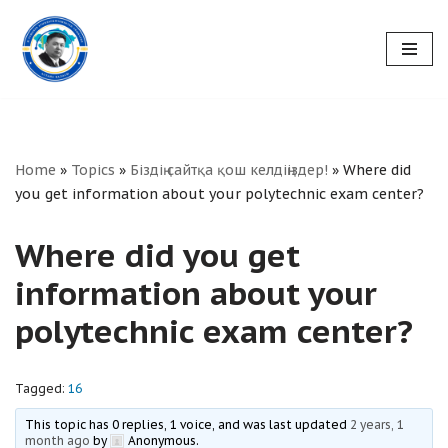
Skip
to
content
Home
»
Topics
»
Біздің сайтқа қош келдіңіздер!
»
Where did
you get information about your polytechnic exam center?
Where did you get
information about your
polytechnic exam center?
Tagged:
16
This topic has 0 replies, 1 voice, and was last updated
2 years, 1
month ago
by
Anonymous
.