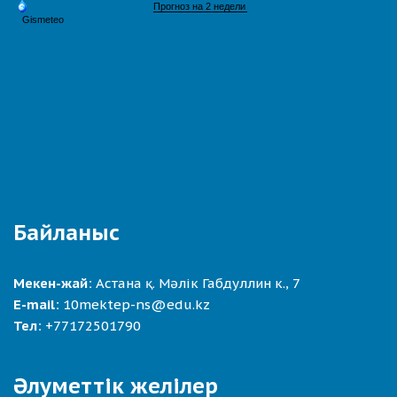
Байланыс
Мекен-жай:
Астана қ. Мәлік Габдуллин к., 7
E-mail:
10mektep-ns@edu.kz
Тел:
+77172501790
Әлуметтік желілер