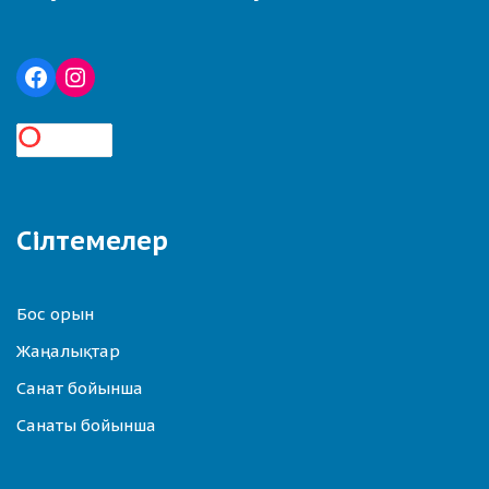
Сілтемелер
Бос орын
Жаңалықтар
Санат бойынша
Санаты бойынша