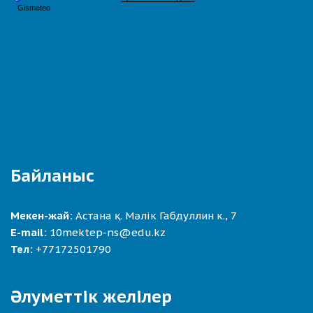
Байланыс
Мекен-жай:
Астана қ. Мәлік Габдуллин к., 7
E-mail:
10mektep-ns@edu.kz
Тел:
+77172501790
Әлуметтік желілер