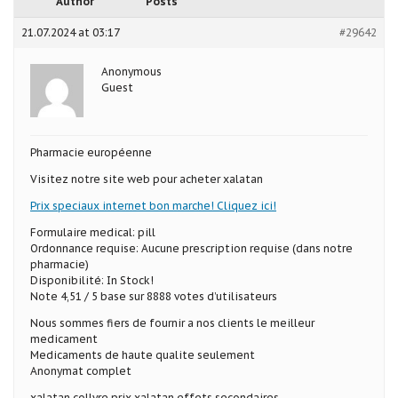
Author
Posts
21.07.2024 at 03:17
#29642
Anonymous
Guest
Pharmacie européenne
Visitez notre site web pour acheter xalatan
Prix speciaux internet bon marche! Cliquez ici!
Formulaire medical: pill
Ordonnance requise: Aucune prescription requise (dans notre
pharmacie)
Disponibilité: In Stock!
Note 4,51 / 5 base sur 8888 votes d’utilisateurs
Nous sommes fiers de fournir a nos clients le meilleur
medicament
Medicaments de haute qualite seulement
Anonymat complet
xalatan collyre prix xalatan effets secondaires