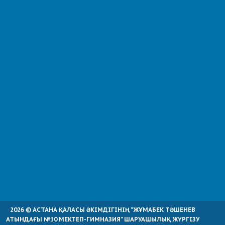
2026 © АСТАНА ҚАЛАСЫ ӘКІМДІГІНІҢ "ЖҰМАБЕК ТӘШЕНЕВ
АТЫНДАҒЫ №10 МЕКТЕП-ГИМНАЗИЯ" ШАРУАШЫЛЫҚ ЖҮРГІЗУ