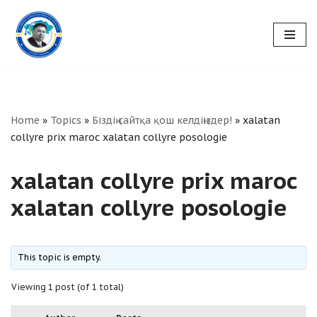
Skip
to
content
Home
»
Topics
»
Біздің сайтқа қош келдіңіздер!
»
xalatan
collyre prix maroc xalatan collyre posologie
xalatan collyre prix maroc
xalatan collyre posologie
This topic is empty.
Viewing 1 post (of 1 total)