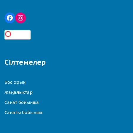
Сілтемелер
Бос орын
Жаңалықтар
Санат бойынша
Санаты бойынша