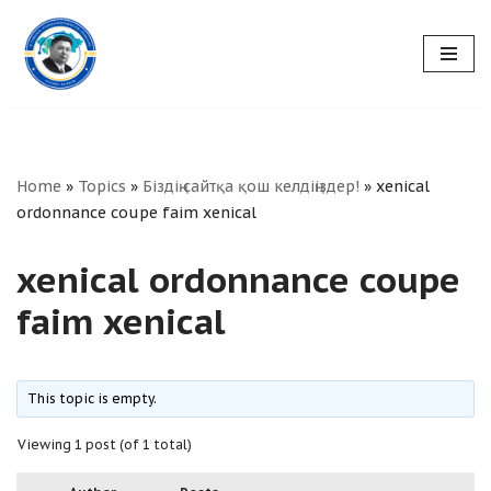
Skip
to
content
Home
»
Topics
»
Біздің сайтқа қош келдіңіздер!
»
xenical
ordonnance coupe faim xenical
xenical ordonnance coupe
faim xenical
This topic is empty.
Viewing 1 post (of 1 total)