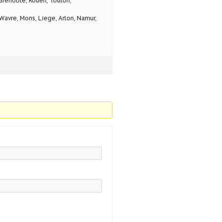
 Grenoble, Rouen, Toulon,
avre, Mons, Liege, Arlon, Namur,