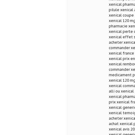
xenical pharma
pilule xenical
xenical coupe 
xenical 120 mg
pharmacie xeni
xenical perte 
xenical effet 
acheter xenica
commander xen
xenical france
xenical prix e
xenical rembo
commander xeni
medicament po
xenical 120 mg
xenical comman
alli ou xenical
xenical pharma
prix xenical f
xenical generi
xenical temoi
acheter xenica
achat xenical 
xenical avis 2
xenical generi