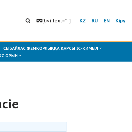
[bvi text=” “]
KZ
RU
EN
Кіру
СЫБАЙЛАС ЖЕМҚОРЛЫҚҚА ҚАРСЫ ІС-ҚИМЫЛ
ОС ОРЫН
acie