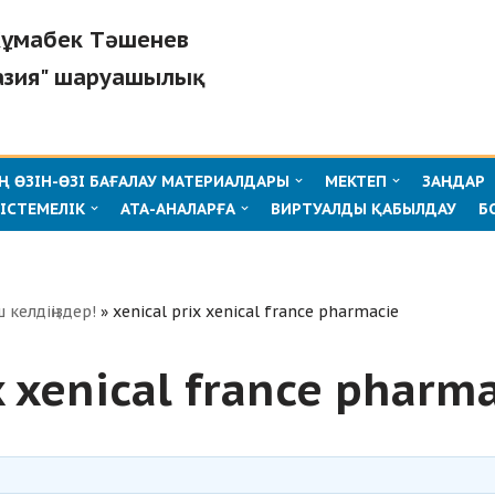
"Жұмабек Тәшенев
азия" шаруашылық
 ӨЗІН-ӨЗІ БАҒАЛАУ МАТЕРИАЛДАРЫ
МЕКТЕП
ЗАҢДАР
ІСТЕМЕЛІК
АТА-АНАЛАРҒА
ВИРТУАЛДЫ ҚАБЫЛДАУ
Б
ш келдіңіздер!
»
xenical prix xenical france pharmacie
x xenical france pharm