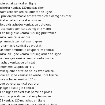
cie achat xenical en ligne
 acheter xenical 120 mg pas cher
faim acheter xenical orlistat en ligne
 prix en pharmacie acheter xenical 120 mg pas cher
cal acheter xenical en suisse
de poids acheter xenical en belgique
secondaire xenical 120 mg prix maroc
l en belgique xenical 120 mg prix france
ical xenical a vendre
 pharmacie xenical avant apres
n pharmacie xenical ou orlistat
ursement mutuelle coupe faim xenical
cal en ligne xenical 120 mg achat en ligne
ur maigrir xenical xenical ordonnance
 achat xenical ou orlistat
der xenical prix en fcfa
 avis quelle perte de poids avec xenical
cie en ligne xenical en vente libre france
rance acheter xenical 120 mg
que acheter xenical pas cher
gnage posologie xenical
l en ligne xenical avis perte de poids
pas cher prix du xenical en pharmacie
022 xenical 120 mg achat en ligne
que pas cher commander xenical en ligne