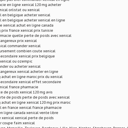
cie en ligne xenical 120 mg acheter
ical orlistat ou xenical
l en belgique acheter xenical
l en belgique acheter xenical en ligne
ne xenical achat en ligne canada
prix france xenical prix tunisie
rmacie quelle perte de poids avec xenical
 dangereux prix xenical
nical commander xenical
ursement combien coute xenical
secondaire xenical prix belgique
 xenical ou ozempic
nder ou acheter xenical
 dangereux xenical acheter en ligne
 achat en ligne maroc prix du xenical
secondaire xenical effet secondaire
enical france pharmacie
te de poids xenical 120 mg avis
erte de poids perte de poids avec xenical
 achat en ligne xenical 120 mg prix maroc
l en france xenical france pharmacie
en ligne canada xenical vente libre
xenical xenical perte de poids
r coupe faim xenical