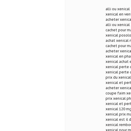
alli ou xenical
xenical en ven
acheter xenica
alli ou xenical 
cachet pour ma
xenical posol
achat xenical 
cachet pour ma
acheter xenic
xenical en pha
xenical achat 
xenical perte 
xenical perte 
prix du xenica
xenical et per
acheter xenica
coupe faim xen
prix xenical p
xenical et per
xenical 120 mg
xenical prix m
xenical est il
xenical rembo
xenical pour 