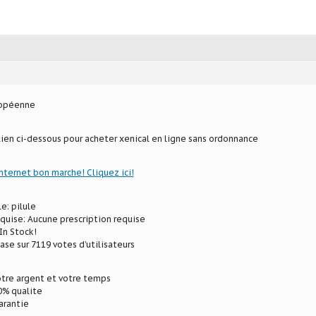
ropéenne
 lien ci-dessous pour acheter xenical en ligne sans ordonnance
internet bon marche! Cliquez ici!
e: pilule
equise: Aucune prescription requise
In Stock!
ase sur 7119 votes d’utilisateurs
tre argent et votre temps
% qualite
arantie