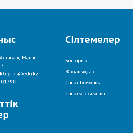
ныс
Сілтемелер
Астана қ. Мәлік
Бос орын
 7
Жаңалықтар
ktep-ns@edu.kz
501790
Санат бойынша
Санаты бойынша
ттік
ер