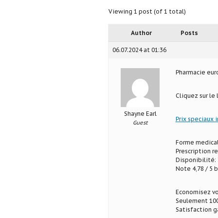
Viewing 1 post (of 1 total)
Author
Posts
06.07.2024 at 01:36
Pharmacie eu
Cliquez sur le
Shayne Earl
Prix speciaux 
Guest
Forme medical
Prescription r
Disponibilité: 
Note 4,78 / 5 b
Economisez vo
Seulement 100
Satisfaction g