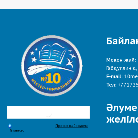
Байла
Мекен-жай:
Габдуллин к.,
E-mail:
10me
Тел:
+77172
Әлуме
желіл