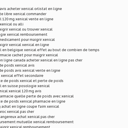
 avis acheter xenical orlistat en ligne
te libre xenical commander
l 120 mg xenical vente en ligne
xenical ou alli
igrir xenical ou trouver xenical
ogie xenical remboursement
medicament pour maigrir xenical
igrir xenical xenical en ligne
al en belgique xenical effet au bout de combien de temps
rmacie cachet pour maigrir xenical
en ligne canada acheter xenical en ligne pas cher
de poids xenical avis
de poids avis xenical vente en ligne
l xenical effet secondaire
te de poids xenical et perte de poids
l en suisse posologie xenical
ical xenical 120 mg avis
harmacie quelle perte de poids avec xenical
te de poids xenical pharmacie en ligne
 achat en ligne coupe faim xenical
aroc xenical pas cher
 dangereux achat xenical pas cher
ursement mutuelle xenical remboursement
maigrir xenical remboursement