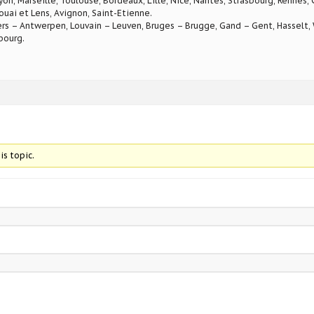
Lyon, Marseille, Toulouse, Bordeaux, Lille, Nice, Nantes, Strasbourg, Rennes,
ouai et Lens, Avignon, Saint-Etienne.
rs – Antwerpen, Louvain – Leuven, Bruges – Brugge, Gand – Gent, Hasselt, W
bourg.
is topic.