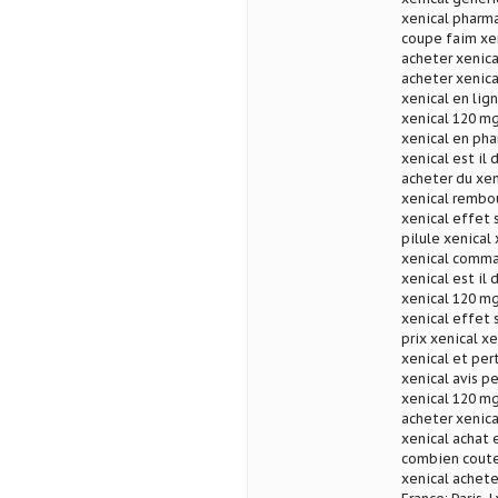
xenical pharma
coupe faim xen
acheter xenica
acheter xenica
xenical en lig
xenical 120 mg 
xenical en pha
xenical est il
acheter du xe
xenical rembo
xenical effet 
pilule xenical
xenical comma
xenical est il
xenical 120 mg
xenical effet 
prix xenical x
xenical et per
xenical avis p
xenical 120 mg
acheter xenica
xenical achat 
combien coute 
xenical achete