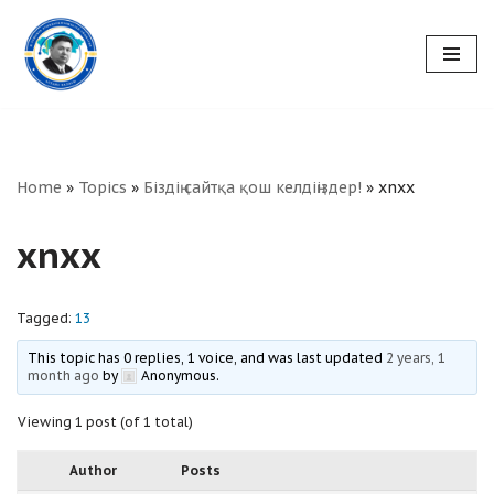
Skip
to
content
Home
»
Topics
»
Біздің сайтқа қош келдіңіздер!
»
xnxx
xnxx
Tagged:
13
This topic has 0 replies, 1 voice, and was last updated
2 years, 1
month ago
by
Anonymous
.
Viewing 1 post (of 1 total)
Author
Posts