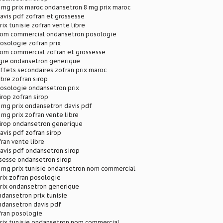
 mg prix maroc ondansetron 8 mg prix maroc
avis pdf zofran et grossesse
ix tunisie zofran vente libre
om commercial ondansetron posologie
osologie zofran prix
om commercial zofran et grossesse
gie ondansetron generique
ffets secondaires zofran prix maroc
ibre zofran sirop
osologie ondansetron prix
rop zofran sirop
 mg prix ondansetron davis pdf
mg prix zofran vente libre
irop ondansetron generique
vis pdf zofran sirop
fran vente libre
avis pdf ondansetron sirop
sesse ondansetron sirop
 mg prix tunisie ondansetron nom commercial
rix zofran posologie
rix ondansetron generique
ndansetron prix tunisie
ndansetron davis pdf
fran posologie
rix tunisie ondansetron nom commercial