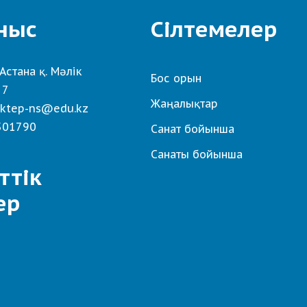
ныс
Сілтемелер
Астана қ. Мәлік
Бос орын
 7
Жаңалықтар
ktep-ns@edu.kz
501790
Санат бойынша
Санаты бойынша
ттік
ер