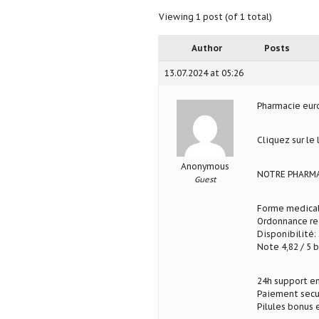
Viewing 1 post (of 1 total)
Author
Posts
13.07.2024 at 05:26
Pharmacie eu
Cliquez sur le
Anonymous
NOTRE PHARMA
Guest
Forme medical
Ordonnance req
Disponibilité: 
Note 4,82 / 5 b
24h support en
Paiement secu
Pilules bonus