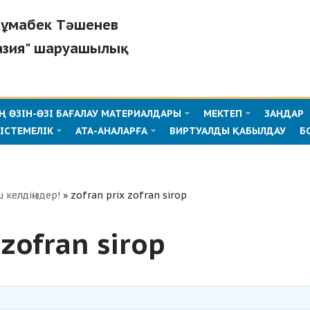
"Жұмабек Тәшенев
азия" шаруашылық
 ӨЗІН-ӨЗІ БАҒАЛАУ МАТЕРИАЛДАРЫ
МЕКТЕП
ЗАҢДАР
ІСТЕМЕЛІК
АТА-АНАЛАРҒА
ВИРТУАЛДЫ ҚАБЫЛДАУ
Б
ш келдіңіздер!
»
zofran prix zofran sirop
 zofran sirop