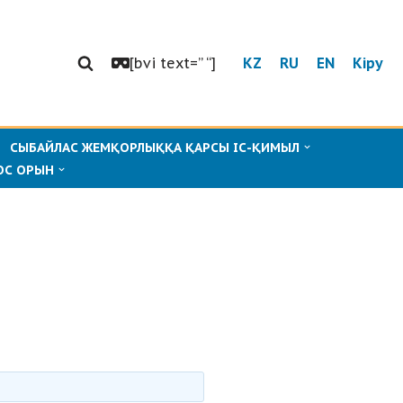
[bvi text=” “]
KZ
RU
EN
Кіру
СЫБАЙЛАС ЖЕМҚОРЛЫҚҚА ҚАРСЫ ІС-ҚИМЫЛ
ОС ОРЫН