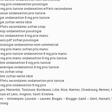
 mg prix ondansetron posologie
 mg prix tunisie ondansetron effets secondaires
sesse ondansetron prix tunisie
ie ondansetron 8 mg prix tunisie
ie zofran vente libre
ffets secondaires zofran sirop
irop ondansetron posologie
roc ondansetron 8 mg prix maroc
avis pdf zofran posologie
osologie ondansetron nom commercial
mg prix maroc zofran prix maroc
mg prix tunisie ondansetron 8 mg prix maroc
mg prix maroc ondansetron 8 mg prix tunisie
ibre ondansetron 8 mg prix tunisie
enerique ondansetron 8 mg prix tunisie
roc zofran sirop
ibre zofran vente libre
ffets secondaires ondansetron prix tunisie
 mg prix ondansetron 8 mg prix
Lyon, Marseille, Toulouse, Bordeaux, Lille, Nice, Nantes, Strasbourg, Rennes,
ouai et Lens, Avignon, Saint-Etienne.
rs – Antwerpen, Louvain – Leuven, Bruges – Brugge, Gand – Gent, Hasselt, W
bourg.