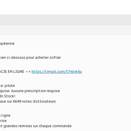
ropéenne
 lien ci-dessous pour acheter zofran
CIE EN LIGNE —>
https://tinyurl.com/57vbvk6u
e: pilule
uise: Aucune prescription requise
In Stock!
ase sur 6649 votes d’utilisateurs
 ligne
rise
 et grandes remises sur chaque commande