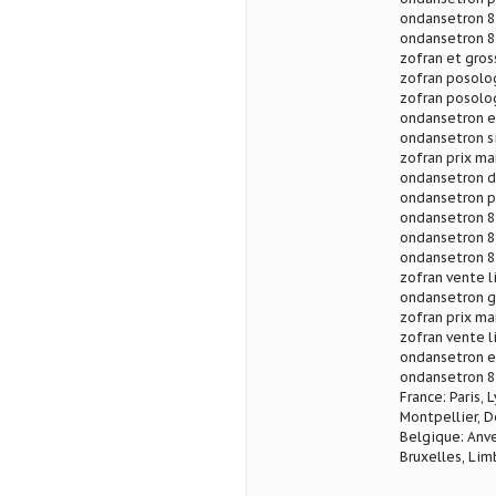
ondansetron 8
ondansetron 8
zofran et gros
zofran posolog
zofran posolog
ondansetron e
ondansetron s
zofran prix ma
ondansetron d
ondansetron p
ondansetron 8 
ondansetron 8 
ondansetron 8 
zofran vente l
ondansetron g
zofran prix ma
zofran vente l
ondansetron e
ondansetron 8
France: Paris, 
Montpellier, D
Belgique: Anve
Bruxelles, Lim