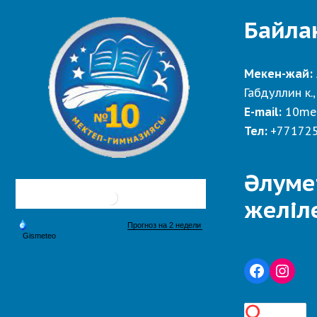
Байла
Мекен-жай:
Габдуллин к.,
E-mail:
10me
Тел:
+77172
Әлуме
желіл