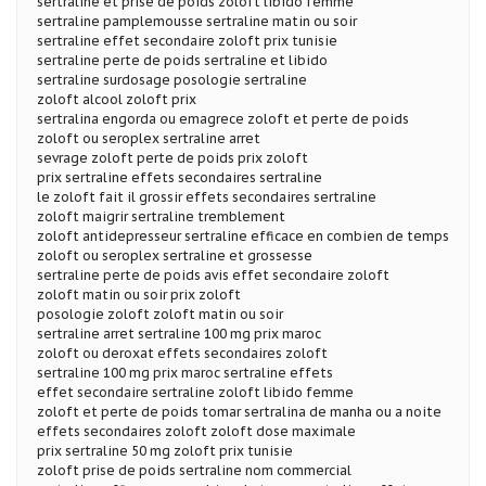
sertraline et prise de poids zoloft libido femme
sertraline pamplemousse sertraline matin ou soir
sertraline effet secondaire zoloft prix tunisie
sertraline perte de poids sertraline et libido
sertraline surdosage posologie sertraline
zoloft alcool zoloft prix
sertralina engorda ou emagrece zoloft et perte de poids
zoloft ou seroplex sertraline arret
sevrage zoloft perte de poids prix zoloft
prix sertraline effets secondaires sertraline
le zoloft fait il grossir effets secondaires sertraline
zoloft maigrir sertraline tremblement
zoloft antidepresseur sertraline efficace en combien de temps
zoloft ou seroplex sertraline et grossesse
sertraline perte de poids avis effet secondaire zoloft
zoloft matin ou soir prix zoloft
posologie zoloft zoloft matin ou soir
sertraline arret sertraline 100 mg prix maroc
zoloft ou deroxat effets secondaires zoloft
sertraline 100 mg prix maroc sertraline effets
effet secondaire sertraline zoloft libido femme
zoloft et perte de poids tomar sertralina de manha ou a noite
effets secondaires zoloft zoloft dose maximale
prix sertraline 50 mg zoloft prix tunisie
zoloft prise de poids sertraline nom commercial