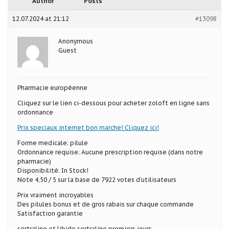
Author
Posts
12.07.2024 at 21:12
#13098
Anonymous
Guest
Pharmacie européenne
Cliquez sur le lien ci-dessous pour acheter zoloft en ligne sans
ordonnance
Prix speciaux internet bon marche! Cliquez ici!
Forme medicale: pilule
Ordonnance requise: Aucune prescription requise (dans notre
pharmacie)
Disponibilité: In Stock!
Note 4,50 / 5 sur la base de 7922 votes d’utilisateurs
Prix vraiment incroyables
Des pilules bonus et de gros rabais sur chaque commande
Satisfaction garantie
sertraline et libido sertraline premiers jours