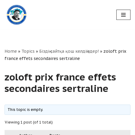
Skip
to
content
Home
»
Topics
»
Біздің сайтқа қош келдіңіздер!
»
zoloft prix
france effets secondaires sertraline
zoloft prix france effets
secondaires sertraline
This topic is empty.
Viewing 1 post (of 1 total)