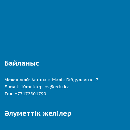
Байланыс
Мекен-жай:
Астана қ. Мәлік Габдуллин к., 7
E-mail:
10mektep-ns@edu.kz
Тел:
+77172501790
Әлуметтік желілер