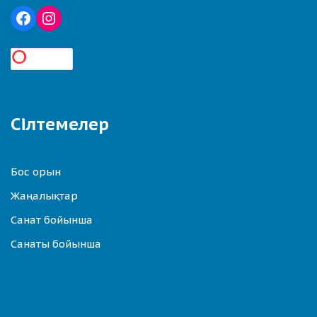
Сілтемелер
Бос орын
Жаңалықтар
Санат бойынша
Санаты бойынша