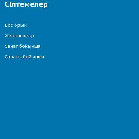
Сілтемелер
Бос орын
Жаңалықтар
Санат бойынша
Санаты бойынша