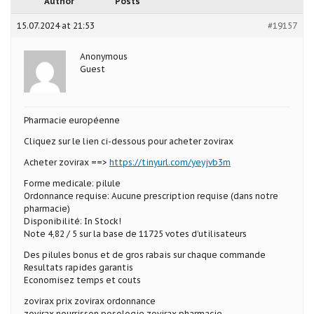
Author
Posts
15.07.2024 at 21:53
#19157
Anonymous
Guest
Pharmacie européenne
Cliquez sur le lien ci-dessous pour acheter zovirax
Acheter zovirax ==>
https://tinyurl.com/yeyjvb3m
Forme medicale: pilule
Ordonnance requise: Aucune prescription requise (dans notre
pharmacie)
Disponibilité: In Stock!
Note 4,82 / 5 sur la base de 11725 votes d’utilisateurs
Des pilules bonus et de gros rabais sur chaque commande
Resultats rapides garantis
Economisez temps et couts
zovirax prix zovirax ordonnance
zovirax nourrisson posologie zovirax pharmacie