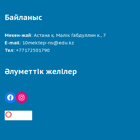
Байланыс
Мекен-жай:
Астана қ. Мәлік Габдуллин к., 7
E-mail:
10mektep-ns@edu.kz
Тел:
+77172501790
Әлуметтік желілер