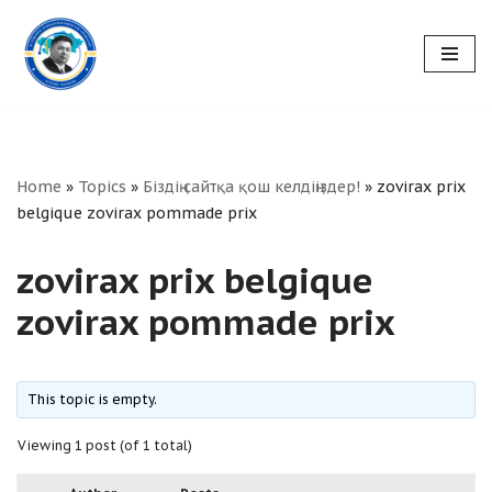
Skip
to
content
Home
»
Topics
»
Біздің сайтқа қош келдіңіздер!
»
zovirax prix
belgique zovirax pommade prix
zovirax prix belgique
zovirax pommade prix
This topic is empty.
Viewing 1 post (of 1 total)