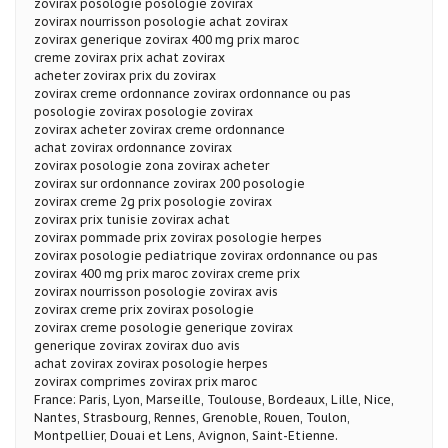
zovirax posologie posologie zovirax
zovirax nourrisson posologie achat zovirax
zovirax generique zovirax 400 mg prix maroc
creme zovirax prix achat zovirax
acheter zovirax prix du zovirax
zovirax creme ordonnance zovirax ordonnance ou pas
posologie zovirax posologie zovirax
zovirax acheter zovirax creme ordonnance
achat zovirax ordonnance zovirax
zovirax posologie zona zovirax acheter
zovirax sur ordonnance zovirax 200 posologie
zovirax creme 2g prix posologie zovirax
zovirax prix tunisie zovirax achat
zovirax pommade prix zovirax posologie herpes
zovirax posologie pediatrique zovirax ordonnance ou pas
zovirax 400 mg prix maroc zovirax creme prix
zovirax nourrisson posologie zovirax avis
zovirax creme prix zovirax posologie
zovirax creme posologie generique zovirax
generique zovirax zovirax duo avis
achat zovirax zovirax posologie herpes
zovirax comprimes zovirax prix maroc
France: Paris, Lyon, Marseille, Toulouse, Bordeaux, Lille, Nice,
Nantes, Strasbourg, Rennes, Grenoble, Rouen, Toulon,
Montpellier, Douai et Lens, Avignon, Saint-Etienne.