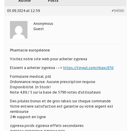
Author
Posts
05.09.2024 at 12:59
#94360
Anonymous
Guest
Pharmacie européenne
Visitez notre site web pour acheter zyprexa
Etaient a acheter zyprexa -–>
https://tinyurl.com/nhasc97d
Formulaire medical: pill
Ordonnance requise: Aucune prescription requise
Disponibilité: In Stock!
Note 4,89 / 5 sur la base de 5790 votes d’utilisateurs
Des pilules bonus et de gros rabais sur chaque commande
Votre entiere satisfaction est garantie ou votre argent est
rembourse
24h support en ligne
zyprexa poids zyprexa effets secondaires
zyprexa generique zyprexa prix