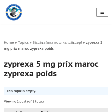
Skip
to
content
Home
»
Topics
»
Біздің сайтқа қош келдіңіздер!
»
zyprexa 5
mg prix maroc zyprexa poids
zyprexa 5 mg prix maroc
zyprexa poids
This topic is empty.
Viewing 1 post (of 1 total)