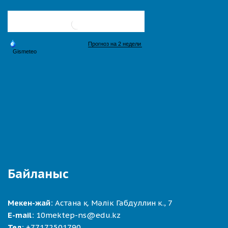
Байланыс
Мекен-жай:
Астана қ. Мәлік Габдуллин к., 7
E-mail:
10mektep-ns@edu.kz
Тел:
+77172501790