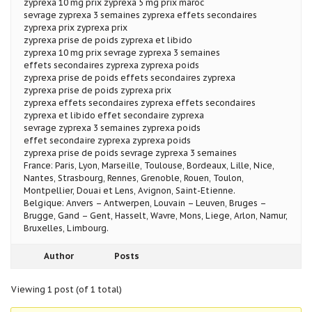
zyprexa 10 mg prix zyprexa 5 mg prix maroc
sevrage zyprexa 3 semaines zyprexa effets secondaires
zyprexa prix zyprexa prix
zyprexa prise de poids zyprexa et libido
zyprexa 10 mg prix sevrage zyprexa 3 semaines
effets secondaires zyprexa zyprexa poids
zyprexa prise de poids effets secondaires zyprexa
zyprexa prise de poids zyprexa prix
zyprexa effets secondaires zyprexa effets secondaires
zyprexa et libido effet secondaire zyprexa
sevrage zyprexa 3 semaines zyprexa poids
effet secondaire zyprexa zyprexa poids
zyprexa prise de poids sevrage zyprexa 3 semaines
France: Paris, Lyon, Marseille, Toulouse, Bordeaux, Lille, Nice,
Nantes, Strasbourg, Rennes, Grenoble, Rouen, Toulon,
Montpellier, Douai et Lens, Avignon, Saint-Etienne.
Belgique: Anvers – Antwerpen, Louvain – Leuven, Bruges –
Brugge, Gand – Gent, Hasselt, Wavre, Mons, Liege, Arlon, Namur,
Bruxelles, Limbourg.
Author
Posts
Viewing 1 post (of 1 total)