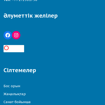
Әлуметтік желілер
Сілтемелер
Бос орын
Жаңалықтар
Санат бойынша