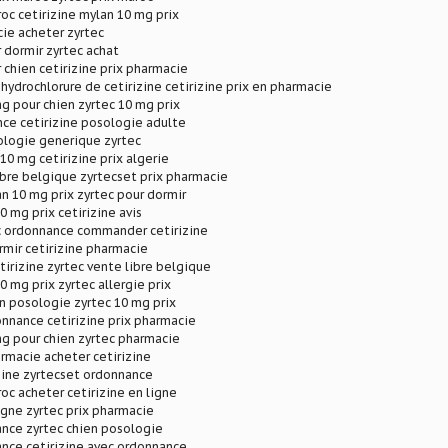
roc cetirizine mylan 10 mg prix
ie acheter zyrtec
r dormir zyrtec achat
r chien cetirizine prix pharmacie
ydrochlorure de cetirizine cetirizine prix en pharmacie
mg pour chien zyrtec 10 mg prix
ance cetirizine posologie adulte
ologie generique zyrtec
 10 mg cetirizine prix algerie
ibre belgique zyrtecset prix pharmacie
an 10 mg prix zyrtec pour dormir
0 mg prix cetirizine avis
ec ordonnance commander cetirizine
rmir cetirizine pharmacie
irizine zyrtec vente libre belgique
0 mg prix zyrtec allergie prix
en posologie zyrtec 10 mg prix
onnance cetirizine prix pharmacie
mg pour chien zyrtec pharmacie
armacie acheter cetirizine
zine zyrtecset ordonnance
roc acheter cetirizine en ligne
ligne zyrtec prix pharmacie
nce zyrtec chien posologie
nce cetirizine avec ordonnance