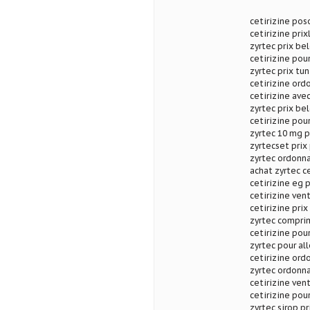
cetirizine pos
cetirizine prix
zyrtec prix be
cetirizine pou
zyrtec prix tun
cetirizine ord
cetirizine av
zyrtec prix be
cetirizine pou
zyrtec 10 mg p
zyrtecset prix
zyrtec ordonna
achat zyrtec c
cetirizine eg p
cetirizine vent
cetirizine prix
zyrtec compri
cetirizine pour
zyrtec pour all
cetirizine or
zyrtec ordonn
cetirizine vent
cetirizine pou
zyrtec sirop p