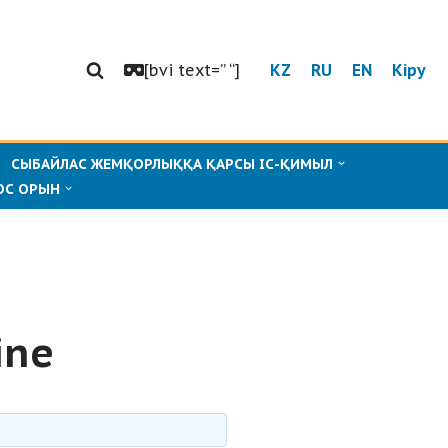
[bvi text=” “]
KZ
RU
EN
Кіру
СЫБАЙЛАС ЖЕМҚОРЛЫҚҚА ҚАРСЫ ІС-ҚИМЫЛ
ОС ОРЫН
ine