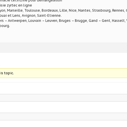
rmacie cetirizine pour demangeaison
isie zyrtec en ligne
Lyon, Marseille, Toulouse, Bordeaux, Lille, Nice, Nantes, Strasbourg, Rennes,
ouai et Lens, Avignon, Saint-Etienne.
rs – Antwerpen, Louvain – Leuven, Bruges – Brugge, Gand – Gent, Hasselt, W
bourg.
is topic.