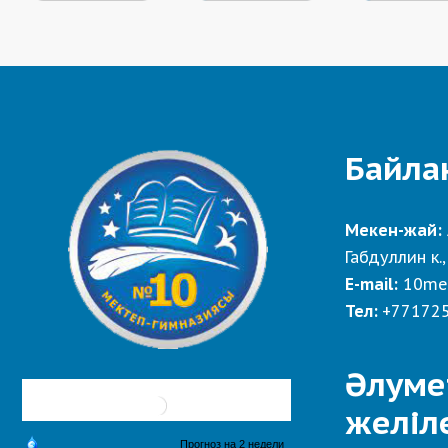
Байла
Мекен-жай:
Габдуллин к.,
E-mail:
10me
Тел:
+77172
Әлуме
желіл