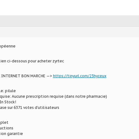
ropéenne
 lien ci-dessous pour acheter zyrtec
X INTERNET BON MARCHE —>
https://tinyurl.com/23hyceux
e: pilule
uise: Aucune prescription requise (dans notre pharmacie)
In Stock!
ase sur 6371 votes d’utilisateurs
plet
ductions
ion garantie