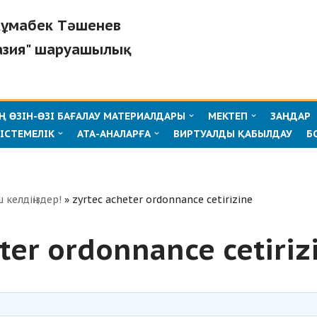
"Жұмабек Тәшенев
азия" шаруашылық
 ӨЗІН-ӨЗІ БАҒАЛАУ МАТЕРИАЛДАРЫ
МЕКТЕП
ЗАҢДАР
ІСТЕМЕЛІК
АТА-АНАЛАРҒА
ВИРТУАЛДЫ ҚАБЫЛДАУ
Б
ш келдіңіздер!
»
zyrtec acheter ordonnance cetirizine
ter ordonnance cetiriz