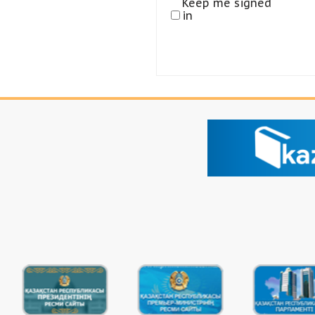
Keep me signed
in