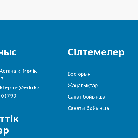
ныс
Сілтемелер
Астана қ. Мәлік
Бос орын
 7
Жаңалықтар
ktep-ns@edu.kz
501790
Санат бойынша
Санаты бойынша
ттік
ер