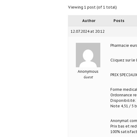
Viewing 1 post (of 1 total)
Author
Posts
12.07.2024 at 20:12
Pharmacie eu
Cliquez sur le
Anonymous
PRIX SPECIAU
Guest
Forme medical
Ordonnance req
Disponibilité: 
Note 4,51 / 5 b
Anonymat com
Prix bas et re
100% satisfact