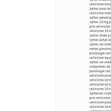
cetirizine bio
zyrtec pour do
cetirizine ord
zyrtec generi
zyrtec 10 mg p
prix cetirizine
cetirizine 10 
zyrtec chien p
zyrtec achat e
zyrtec sur ord
zyrtec posolo
posologie ceti
cetirizine eg p
zyrtec sur ord
comprimes de h
posologie ceti
cetirizine pour
cetirizine 10 
cetirizine en l
cetirizine 10 
zyrtecset ordo
prix cetirizine
cetirizine pou
cetirizine 10 