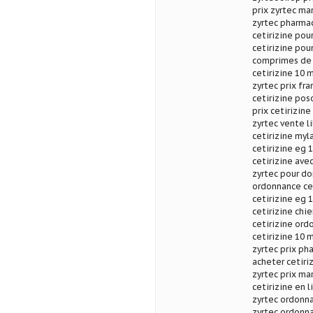
prix zyrtec ma
zyrtec pharmac
cetirizine pou
cetirizine pou
comprimes de h
cetirizine 10 
zyrtec prix fr
cetirizine pos
prix cetirizine
zyrtec vente l
cetirizine myl
cetirizine eg 1
cetirizine av
zyrtec pour do
ordonnance cet
cetirizine eg 1
cetirizine chi
cetirizine ord
cetirizine 10 
zyrtec prix ph
acheter cetiri
zyrtec prix ma
cetirizine en 
zyrtec ordonna
zyrtec ordonna