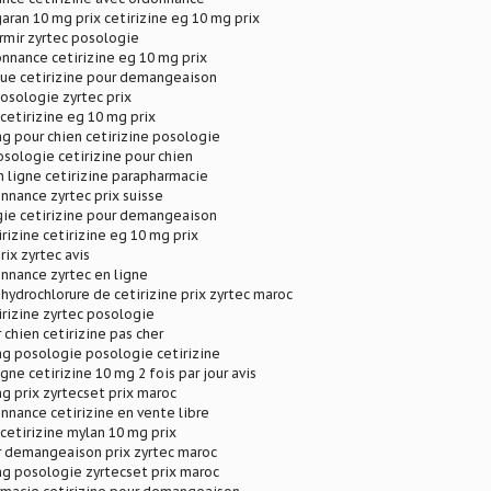
garan 10 mg prix cetirizine eg 10 mg prix
rmir zyrtec posologie
onnance cetirizine eg 10 mg prix
que cetirizine pour demangeaison
osologie zyrtec prix
 cetirizine eg 10 mg prix
mg pour chien cetirizine posologie
osologie cetirizine pour chien
n ligne cetirizine parapharmacie
onnance zyrtec prix suisse
gie cetirizine pour demangeaison
rizine cetirizine eg 10 mg prix
rix zyrtec avis
onnance zyrtec en ligne
ydrochlorure de cetirizine prix zyrtec maroc
rizine zyrtec posologie
 chien cetirizine pas cher
mg posologie posologie cetirizine
igne cetirizine 10 mg 2 fois par jour avis
mg prix zyrtecset prix maroc
nnance cetirizine en vente libre
 cetirizine mylan 10 mg prix
r demangeaison prix zyrtec maroc
mg posologie zyrtecset prix maroc