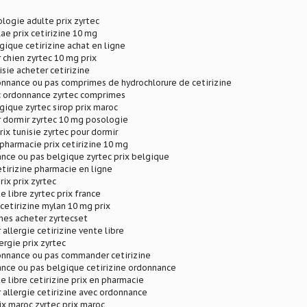
ologie adulte prix zyrtec
lae prix cetirizine 10 mg
lgique cetirizine achat en ligne
r chien zyrtec 10 mg prix
isie acheter cetirizine
onnance ou pas comprimes de hydrochlorure de cetirizine
ec ordonnance zyrtec comprimes
lgique zyrtec sirop prix maroc
r dormir zyrtec 10 mg posologie
rix tunisie zyrtec pour dormir
 pharmacie prix cetirizine 10 mg
nce ou pas belgique zyrtec prix belgique
etirizine pharmacie en ligne
rix prix zyrtec
e libre zyrtec prix france
 cetirizine mylan 10 mg prix
mes acheter zyrtecset
 allergie cetirizine vente libre
ergie prix zyrtec
donnance ou pas commander cetirizine
ance ou pas belgique cetirizine ordonnance
e libre cetirizine prix en pharmacie
r allergie cetirizine avec ordonnance
rix maroc zyrtec prix maroc