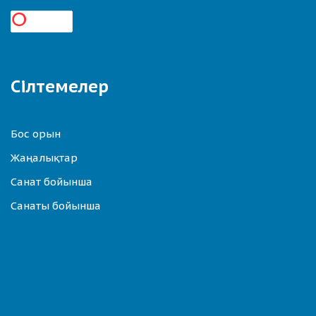
Сілтемелер
Бос орын
Жаңалықтар
Санат бойынша
Санаты бойынша