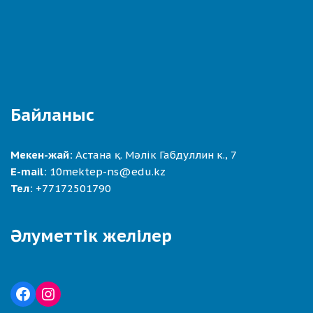
Байланыс
Мекен-жай:
Астана қ. Мәлік Габдуллин к., 7
E-mail:
10mektep-ns@edu.kz
Тел:
+77172501790
Әлуметтік желілер