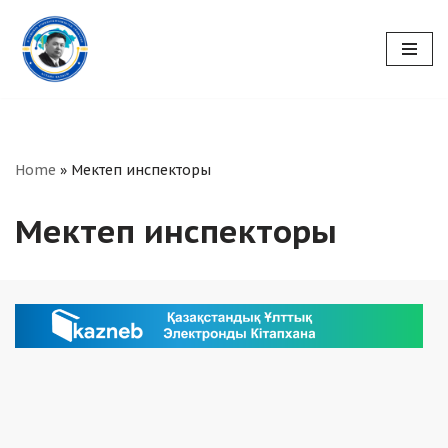
Skip
to
content
Home
»
Мектеп инспекторы
Мектеп инспекторы