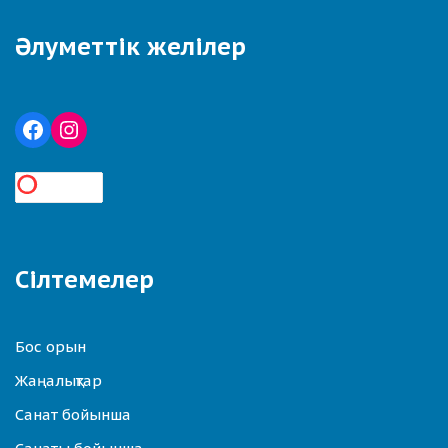
Әлуметтік желілер
Сілтемелер
Бос орын
Жаңалықтар
Санат бойынша