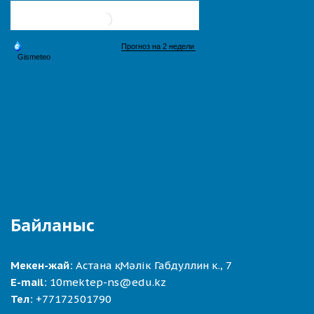
Байланыс
Мекен-жай:
Астана қ. Мәлік Габдуллин к., 7
E-mail:
10mektep-ns@edu.kz
Тел:
+77172501790