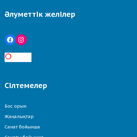
Әлуметтік желілер
Сілтемелер
Бос орын
Жаңалықтар
Санат бойынша