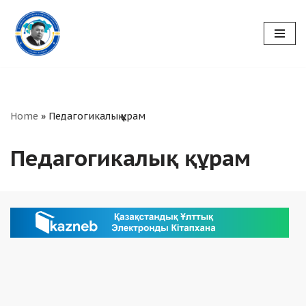
Skip
to
content
Home
»
Педагогикалық құрам
Педагогикалық құрам