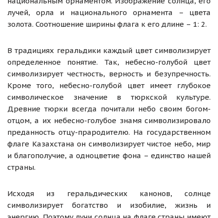
национальным орнаментом. Изображение солнца, его
лучей, орла и национального орнамента – цвета
золота. Соотношение ширины флага к его длине – 1: 2.
В традициях геральдики каждый цвет символизирует
определенное понятие. Так, небесно-голубой цвет
символизирует честность, верность и безупречность.
Кроме того, небесно-голубой цвет имеет глубокое
символическое значение в тюркской культуре.
Древние тюрки всегда почитали небо своим богом-
отцом, а их небесно-голубое знамя символизировало
преданность отцу-прародителю. На государственном
флаге Казахстана он символизирует чистое небо, мир
и благополучие, а одноцветие фона – единство нашей
страны.
Исходя из геральдических канонов, солнце
символизирует богатство и изобилие, жизнь и
энергию. Поэтому лучи солнца на флаге страны имеют