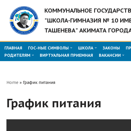
КОММУНАЛЬНОЕ ГОСУДАРСТ
Перейти
"ШКОЛА-ГИМНАЗИЯ № 10 ИМ
к
ТАШЕНЕВА" АКИМАТА ГОРОД
содержимому
ГЛАВНАЯ
ГОС-НЫЕ СИМВОЛЫ
ШКОЛА
ЗАКОНЫ
П
РОДИТЕЛЯМ
ВИРТУАЛЬНАЯ ПРИЕМНАЯ
ВАКАНСИИ
Home
»
График питания
График питания