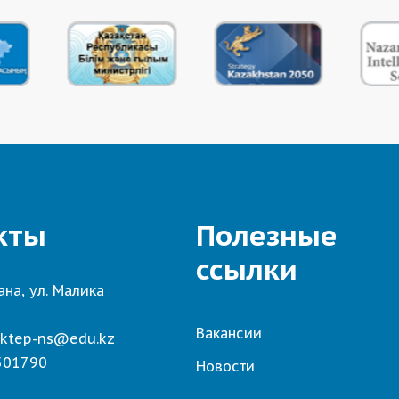
кты
Полезные
ссылки
ана, ул. Малика
7
Вакансии
ktep-ns@edu.kz
501790
Новости