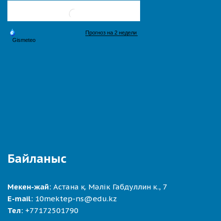
Байланыс
Мекен-жай:
Астана қ. Мәлік Габдуллин к., 7
E-mail:
10mektep-ns@edu.kz
Тел:
+77172501790