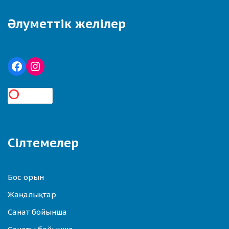
Әлуметтік желілер
Сілтемелер
Бос орын
Жаңалықтар
Санат бойынша