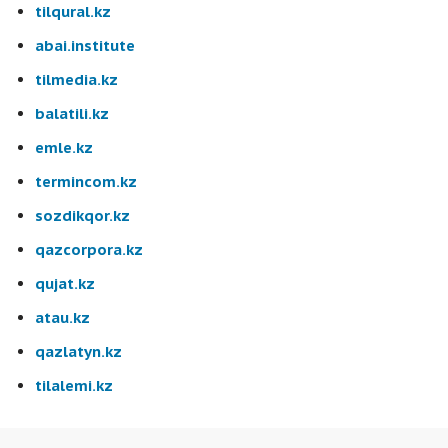
tilqural.kz
abai.institute
tilmedia.kz
balatili.kz
emle.kz
termincom.kz
sozdikqor.kz
qazcorpora.kz
qujat.kz
atau.kz
qazlatyn.kz
tilalemi.kz