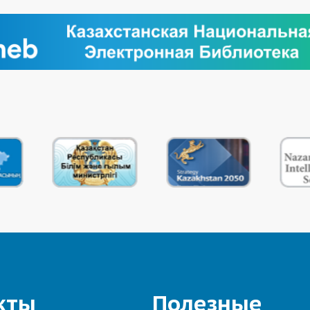
кты
Полезные