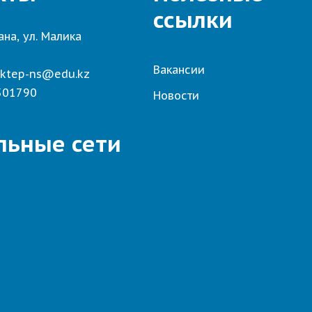
ссылки
ана, ул. Малика
7
Вакансии
ktep-ns@edu.kz
501790
Новости
льные сети