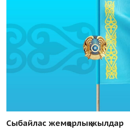
Сыбайлас жемқорлық жылдар