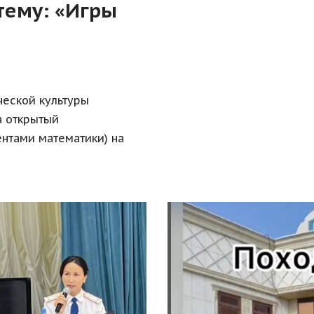
тему: «Игры
ческой культуры
а открытый
ентами математики) на