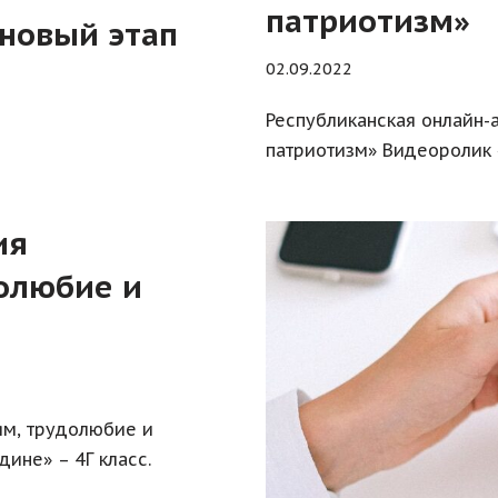
патриотизм»
 новый этап
02.09.2022
Республиканская онлайн-
патриотизм» Видеоролик 
ия
долюбие и
ям, трудолюбие и
ине» – 4Г класс.