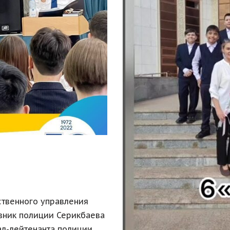
твенного управления
вник полиции Серикбаева
рал-лейтенанта полиции