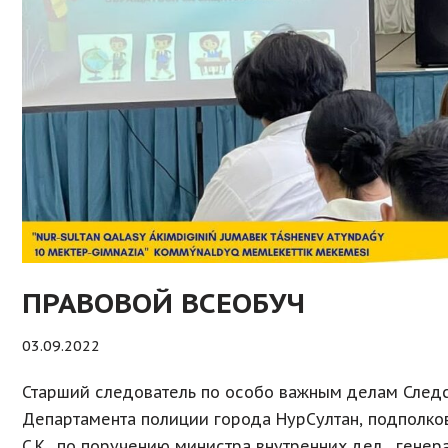
ПРАВОВОЙ ВСЕОБУЧ
03.09.2022
Старший следователь по особо важным делам Следс
Департамента полиции города НурСултан, подполко
С.К., по поручению министра внутренних дел , гене