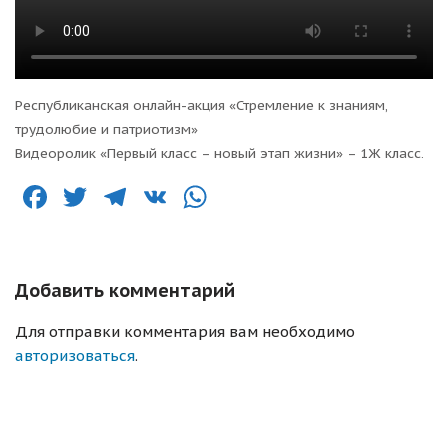
Республиканская онлайн-акция «Стремление к знаниям,
трудолюбие и патриотизм»
Видеоролик «Первый класс – новый этап жизни» – 1Ж класс.
F
T
T
V
W
a
w
el
K
h
c
it
e
at
e
te
g
s
Добавить комментарий
b
r
ra
A
Для отправки комментария вам необходимо
o
m
p
авторизоваться
.
o
p
k